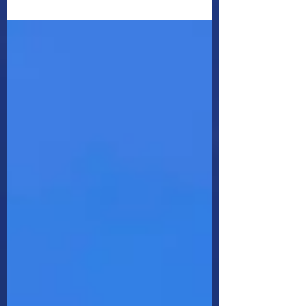
西・防波堤前 見た生物：ｿﾗｽｽﾞﾒﾀﾞｲ･ｸﾏﾉﾐ･
ﾒｼﾞﾅ･ﾊﾅﾊｾﾞ･ｲｼﾀﾞｲ･ｱｼﾞ ダイバーデビュー
へ！...