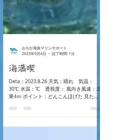
おぢか海旅マリンサポート
2023年9月4日
読了時間: 1分
海満喫
Deta：2023.8.26 天気：晴れ 気温：
30℃ 水温：℃ 透視度： 風向き風速：北
東4ｍ ポイント：どんこんほげた 見た生
物：ｿﾗｽｽﾞﾒﾀﾞｲ･ﾒｼﾞﾅ･ｲｼﾀﾞｲ･ｷﾋﾞﾅｺﾞ 今回