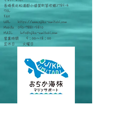
〒857-4701
長崎県北松浦郡小値賀町笛吹郷2789-4
TEL
FAX
URL
https://www.ojika-umitabi.com
Mobile
090-7881-5810
​MAIL
info@ojika-umitabi.com
営業時間 9：00～18：00
定休日 火曜日