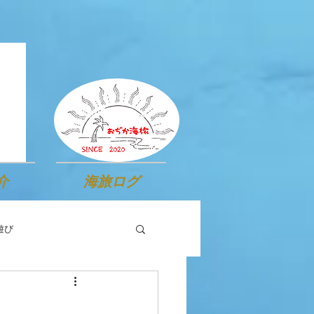
介
海旅ログ
遊び