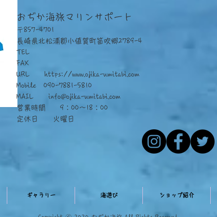
おぢか海旅マリンサポート
〒857-4701
長崎県北松浦郡小値賀町笛吹郷2789-4
TEL
FAX
URL
https://www.ojika-umitabi.com
Mobile 090-7881-5810
​MAIL
info@ojika-umitabi.com
営業時間 9：00～18：00
定休日 火曜日
ギャラリー
海遊び
ショップ紹介