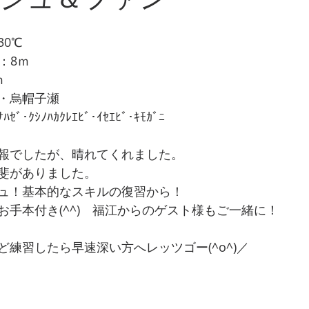
0℃
：8ｍ
ｍ
・烏帽子瀬
ﾞ･ｸｼﾉﾊｶｸﾚｴﾋﾞ･ｲｾｴﾋﾞ･ｷﾓｶﾞﾆ
報でしたが、晴れてくれました。
斐がありました。
ュ！基本的なスキルの復習から！
お手本付き(^^)　福江からのゲスト様もご一緒に！
練習したら早速深い方へレッツゴー(^o^)／