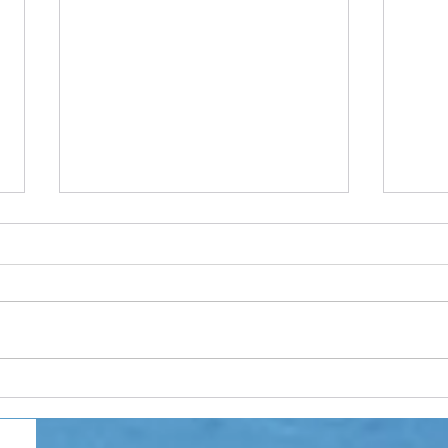
五島
お隣県からの初来島