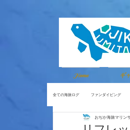
Home
ギ
全ての海旅ログ
ファンダイビング
おぢか海旅マリン
リフレッ