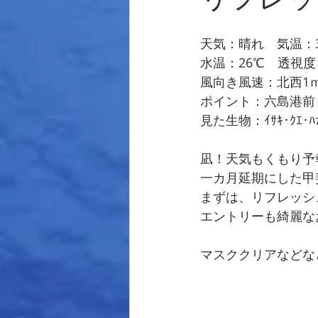
天気：晴れ　気温：3
水温：26℃　透視度
風向き風速：北西1
ポイント：六島港前
見た生物：ｲｻｷ･ｸｴ･ﾊﾅﾊｾ
凪！天気もくもり予
一カ月延期にした甲
まずは、リフレッシ
エントリーも綺麗な
マスククリアなどなど