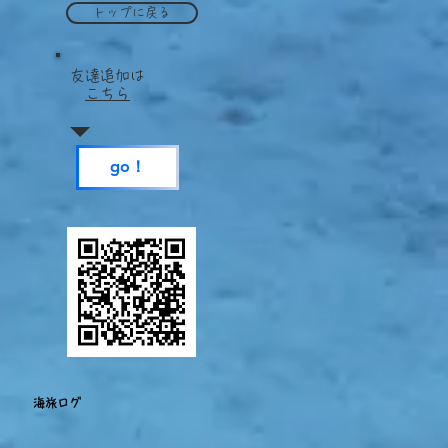
トップに戻る
​友達追加は
こちら
go！
海旅ログ