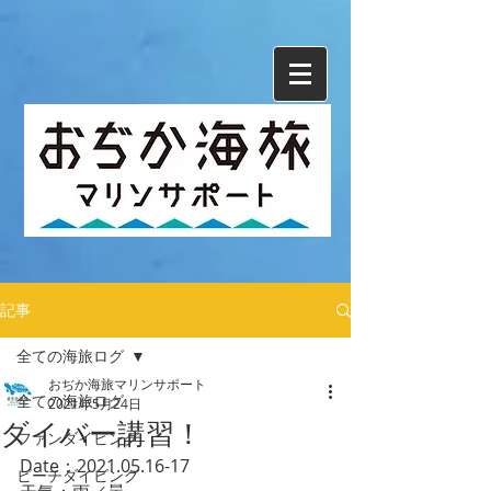
記事
全ての海旅ログ
おぢか海旅マリンサポート
全ての海旅ログ
2021年5月24日
ダイバー講習！
ファンダイビング
Date：2021.05.16-17
ビーチダイビング