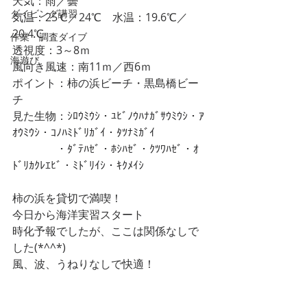
天気：雨／曇
ダイビング講習
気温：25℃／24℃　水温：19.6℃／
20.4℃　
作業・調査ダイブ
透視度：3～8ｍ　
海遊び
風向き風速：南11ｍ／西6ｍ
ポイント：柿の浜ビーチ・黒島橋ビー
チ
見た生物：ｼﾛｳﾐｳｼ・ﾕﾋﾞﾉｳﾊﾅｶﾞｻｳﾐｳｼ・ｱ
ｵｳﾐｳｼ・ｺﾉﾊﾐﾄﾞﾘｶﾞｲ・ﾀﾂﾅﾐｶﾞｲ
　　　　・ﾀﾞﾃﾊｾﾞ・ﾎｼﾊｾﾞ・ｸﾂﾜﾊｾﾞ・ｵ
ﾄﾞﾘｶｸﾚｴﾋﾞ・ﾐﾄﾞﾘｲｼ・ｷｸﾒｲｼ
柿の浜を貸切で満喫！
今日から海洋実習スタート
時化予報でしたが、ここは関係なしで
した(*^^*)
風、波、うねりなしで快適！