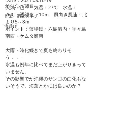
Date：2021.08.16-19
ダイビング講習
天気：色々　気温：27℃　水温：
26℃　透視度：10ｍ　風向き風速：北
作業・調査ダイブ
より5～8ｍ
海遊び
ポイント：藻場礁・六島港内・宇々島
南西・ケムタ瀬南
大雨・時化続きで夏も終わりそ
う．．．
水温も例年に比べてまだ上がりきって
いません。
その影響でか沖縄のサンゴの白化もな
いそうで、海藻とかには良いのか？