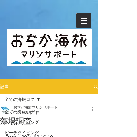
記事
全ての海旅ログ
おぢか海旅マリンサポート
全ての海旅ログ
2021年8月21日
藻場調査
ファンダイビング
ビーチダイビング