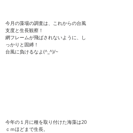
今月の藻場の調査は、これからの台風
支度と生長観察！
網フレームが飛ばされないように、し
っかりと固縛！
台風に負けるなよ(^_^)/~
今年の１月に種を取り付けた海藻は20
ｃｍほどまで生長。