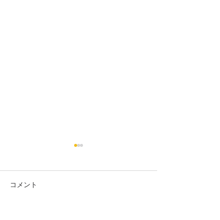
コメント
23-7月藻場報告
23-4月藻場報告