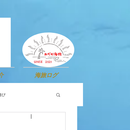
介
海旅ログ
遊び