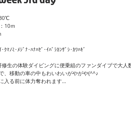
0℃
：10ｍ
ｍ
ﾏﾉﾐ･ﾒｼﾞﾅ･ﾊﾅﾊｾﾞ･ｲﾊﾞﾗｶﾝｻﾞｼ･ｶﾜﾊｷﾞ
研修生の体験ダイビングに便乗組のファンダイブで大人
で、移動の車の中もわいわいがやがや(^^♪
に入る前に体力奪われます…