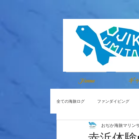
Home
ギ
全ての海旅ログ
ファンダイビング
おぢか海旅マリン
赤浜体験wee