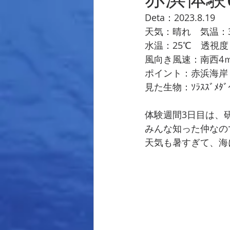
Deta：2023.8.19
天気：晴れ　気温：3
水温：25℃　透視度
風向き風速：南西4
ポイント：赤浜海岸
見た生物：ｿﾗｽｽﾞﾒﾀﾞｲ･ｸ
体験週間3日目は、
みんな知った仲なの
天気も暑すぎて、海