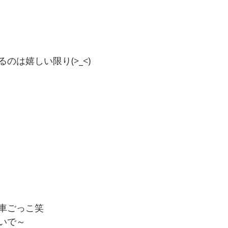
のは嬉しい限り(>_<)
車ごっこ笑
いで～