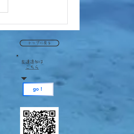
滞在中に赤浜ダイブ
トップに戻る
​友達追加は
こちら
go！