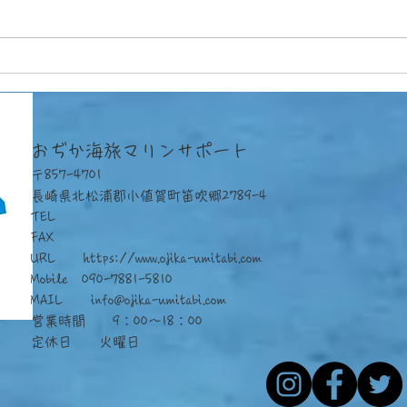
長期
赤浜体験ダイブ3連チャン
おぢか海旅マリンサポート
〒857-4701
長崎県北松浦郡小値賀町笛吹郷2789-4
TEL
FAX
URL
https://www.ojika-umitabi.com
Mobile 090-7881-5810
​MAIL
info@ojika-umitabi.com
営業時間 9：00～18：00
定休日 火曜日