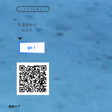
トップに戻る
​友達追加は
こちら
go！
海旅ログ