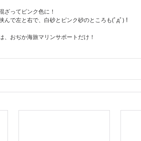
混ざってピンク色に！
んで左と右で、白砂とピンク砂のところも(ﾟдﾟ)！
は、おぢか海旅マリンサポートだけ！