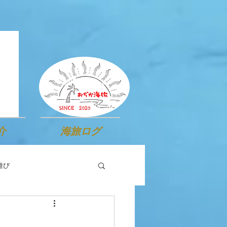
介
海旅ログ
遊び