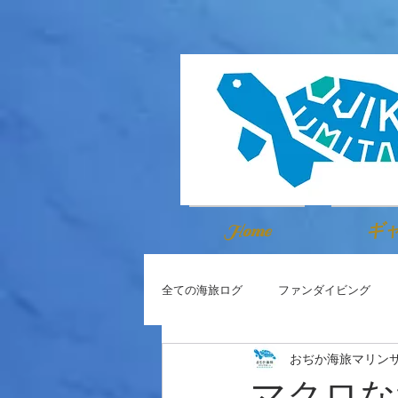
Home
ギ
全ての海旅ログ
ファンダイビング
おぢか海旅マリン
マクロな