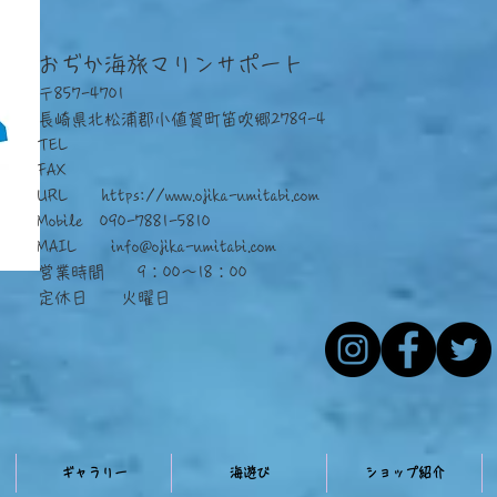
おぢか海旅マリンサポート
〒857-4701
長崎県北松浦郡小値賀町笛吹郷2789-4
TEL
FAX
URL
https://www.ojika-umitabi.com
Mobile 090-7881-5810
​MAIL
info@ojika-umitabi.com
営業時間 9：00～18：00
定休日 火曜日
ギャラリー
海遊び
ショップ紹介