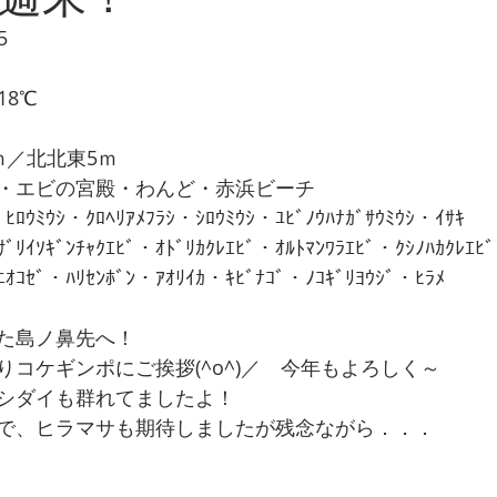
5
18℃　
ｍ／北北東5ｍ
・エビの宮殿・わんど・赤浜ビーチ
ｳﾐｳｼ・ｸﾛﾍﾘｱﾒﾌﾗｼ・ｼﾛｳﾐｳｼ・ﾕﾋﾞﾉｳﾊﾅｶﾞｻｳﾐｳｼ・ｲｻｷ
ｿｷﾞﾝﾁｬｸｴﾋﾞ・ｵﾄﾞﾘｶｸﾚｴﾋﾞ・ｵﾙﾄﾏﾝﾜﾗｴﾋﾞ・ｸｼﾉﾊｶｸﾚｴﾋﾞ
ｾﾞ・ﾊﾘｾﾝﾎﾞﾝ・ｱｵﾘｲｶ・ｷﾋﾞﾅｺﾞ・ﾉｺｷﾞﾘﾖｳｼﾞ・ﾋﾗﾒ
た島ノ鼻先へ！
コケギンポにご挨拶(^o^)／　今年もよろしく～
シダイも群れてましたよ！
で、ヒラマサも期待しましたが残念ながら．．．