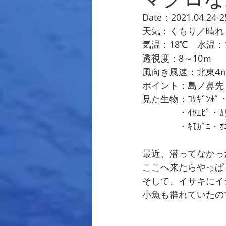
Date：2021.04.24-2
天気：くもり／晴れ
気温：18℃　水温：
透視度：8～10ｍ　
風向き風速：北東4
ポイント：島ノ鼻先
見た生物：ｺｹｷﾞﾝﾎﾟ・ﾋﾛ
　　　　・ｲｾｴﾋﾞ・ｶｻﾞﾘｲ
　　　　・ｷﾓｶﾞﾆ・ｵﾆｵｺ
最近、潜ってなかっ
ここへ来たらやっぱり
そして、イサキにイ
小魚も群れていたの