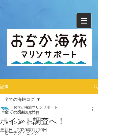
記事
全ての海旅ログ
おぢか海旅マリンサポート
全ての海旅ログ
2020年6月22日
ポイント調査へ！
ファンダイビング
更新日：
2020年7月10日
ビーチダイビング