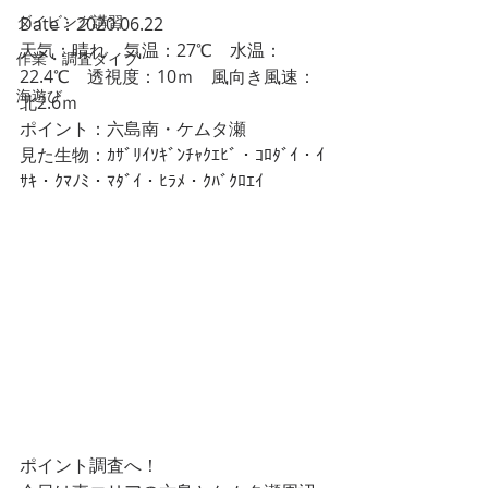
ダイビング講習
Date：2020.06.22
天気：晴れ　気温：27℃　水温：
作業・調査ダイブ
22.4℃　透視度：10ｍ　風向き風速：
海遊び
北2.6ｍ
ポイント：六島南・ケムタ瀬
見た生物：ｶｻﾞﾘｲｿｷﾞﾝﾁｬｸｴﾋﾞ・ｺﾛﾀﾞｲ・ｲ
ｻｷ・ｸﾏﾉﾐ・ﾏﾀﾞｲ・ﾋﾗﾒ・ｸﾊﾞｸﾛｴｲ
ポイント調査へ！