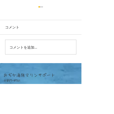
コメント
23-7月藻場報告
23-4月藻場報告
コメントを追加…
おぢか海旅マリンサポート
〒857-4701
長崎県北松浦郡小値賀町笛吹郷2789-4
TEL
FAX
URL
https://www.ojika-umitabi.com
Mobile
090-7881-5810
​MAIL
info@ojika-umitabi.com