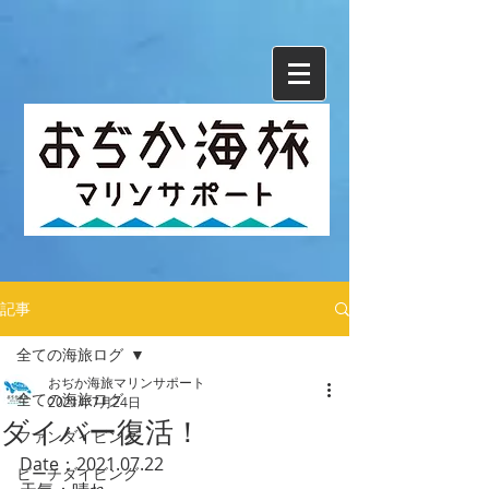
記事
全ての海旅ログ
おぢか海旅マリンサポート
全ての海旅ログ
2021年7月24日
ダイバー復活！
ファンダイビング
Date：2021.07.22
ビーチダイビング