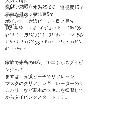
天気：晴れ
ダイビング講習
気温：28℃　水温25.6℃　透視度15ｍ
風向き風速：東北東5m
作業・調査ダイブ
ポイント：赤浜ビーチ・島ノ鼻先
海遊び
見た生物：・ｶﾞﾝｶﾞｾﾞｶｸﾚｴﾋﾞ・ｼﾛｳﾐｳｼ・
ｷﾋﾞﾅｺﾞ・ｿﾗｽｽﾞﾒﾀﾞｲ・ｽｽﾞﾒﾀﾞｲ・ｲﾊﾞﾗｶﾝ
ｻﾞｼ・ﾐﾅﾐﾊｺﾌｸﾞyg・ｱｶｴｲ・ｲｻｷ・ｺｹｷﾞﾝ
ﾎﾟ・ｲｼﾀﾞｲ
家族で来島のN様。10年ぶりのダイビ
ングへ！
まずは、赤浜ビーチでリフレッシュ！
マスクのクリア、レギュレーターのリ
カバリーなど基本のスキルを復習して
からダイビングスタートです。