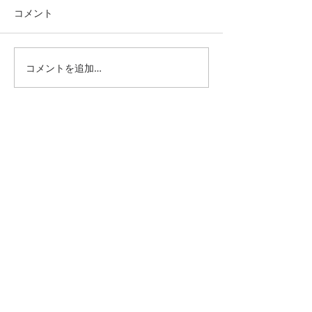
コメント
五島列島縦断
お隣県からの初来島
コメントを追加…
おぢか海旅マリンサポート
〒857-4701
長崎県北松浦郡小値賀町笛吹郷2789-4
TEL
FAX
URL
https://www.ojika-umitabi.com
Mobile
090-7881-5810
​MAIL
info@ojika-umitabi.com
営業時間 9：00～18：00
定休日 火曜日