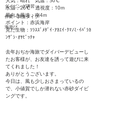
天気：晴れ　気温：30℃
ダイビング講習
水温：26℃　透視度：10ｍ
風向き風速：南4ｍ
作業・調査ダイブ
ポイント：赤浜海岸
海遊び
見た生物：ｿﾗｽｽﾞﾒﾀﾞｲ･ｱｶｴｲ･ｸﾏﾉﾐ･ｲﾊﾞﾗｶ
ﾝｻﾞｼ･ｵﾔﾋﾞｯﾁｬ
去年おぢか海旅でダイバーデビューし
たお客様が、お友達を誘って遊びに来
てくれました！
ありがとうございます。
今日は、風も少しおさまっているの
で、小値賀でしか潜れない赤砂ダイビ
ングです。