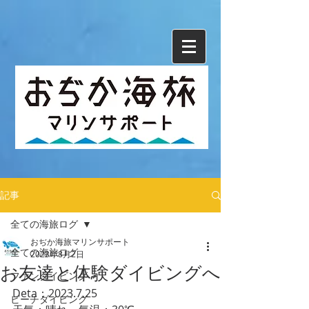
記事
全ての海旅ログ
おぢか海旅マリンサポート
全ての海旅ログ
2023年8月2日
お友達と体験ダイビングへ
ファンダイビング
Deta：2023.7.25
ビーチダイビング